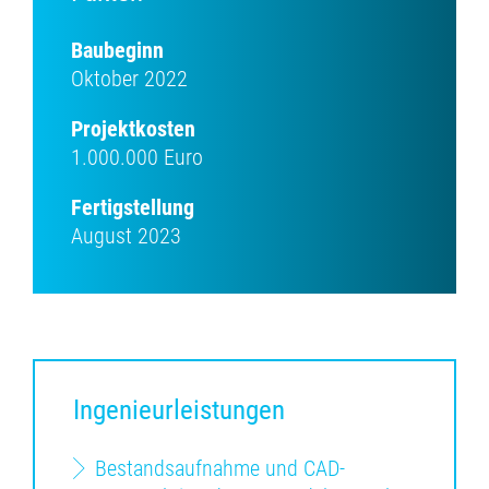
Baubeginn
Oktober 2022
Projektkosten
1.000.000 Euro
Fertigstellung
August 2023
Ingenieurleistungen
Bestandsaufnahme und CAD-