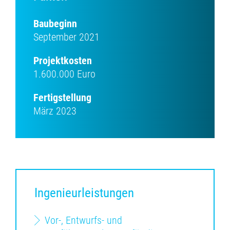
Baubeginn
September 2021
Projektkosten
1.600.000 Euro
Fertigstellung
März 2023
Ingenieurleistungen
Vor-, Entwurfs- und